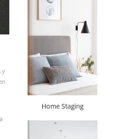
 y
 en
Home Staging
sa