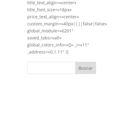
title_text_align=»center»
title_font_size=»18px»
price_text_align=»center»
custom_margin=»40px||||false|false»
global_module=»6201″
saved_tabs=»all»
global_colors_info=»{}» _i=»11″
_address=»0.1.11″ /]