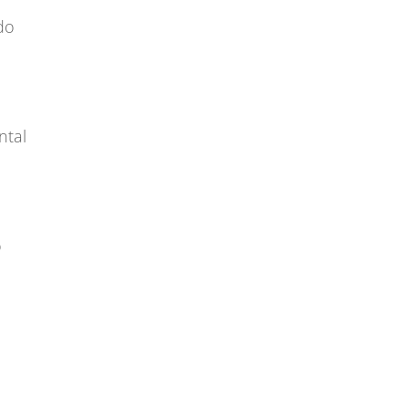
do
ntal
o