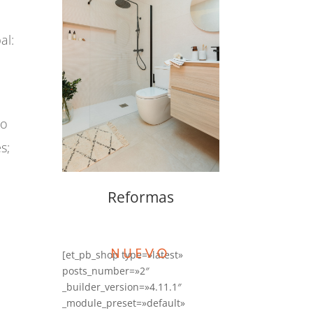
al:
no
s;
Reformas
[et_pb_shop type=»latest»
NUEVO
posts_number=»2″
_builder_version=»4.11.1″
_module_preset=»default»