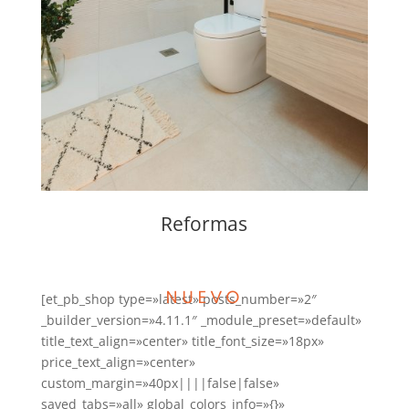
Reformas
[et_pb_shop type=»latest» posts_number=»2″
NUEVO
_builder_version=»4.11.1″ _module_preset=»default»
title_text_align=»center» title_font_size=»18px»
price_text_align=»center»
custom_margin=»40px||||false|false»
saved_tabs=»all» global_colors_info=»{}»