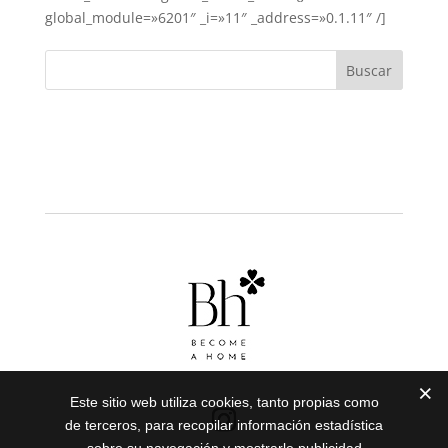
global_module=»6201″ _i=»11″ _address=»0.1.11″ /]
Este sitio web utiliza cookies, tanto propias como
de terceros, para recopilar información estadística